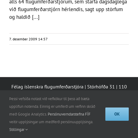
alls 64 flugumferðarstjórum, sem starfa dagsdaglega
við flugumferðarstjórn hérlendis, sagt upp störfum
og haldið [...]
7. desember 2009 14:57
Félag íslenskra flugumferðarstjóra | Stórhöfða 31 | 110
Reykjavík | GSM: 861-0050 |
iceatca@iceatca.is
Þessi vefsíða notast við vefkökur til þess að bæta
upplifun notenda. Einnig er umferð um vefinn skráð
OK
með Google Analytics.
Persónuverndarstefna FÍF
veitir upplýsingar um meðferð persónuupplýsinga.
Stillingar