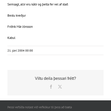
Semsagt, allir eru kátir og þetta fer vel af stað.
Bestu kveðjur
Friðrik Már Jónsson
Kabul
21. júní 2004 00:00
Viltu deila þessari frétt?
Facebook
X
Þessi vefsíða notast við vefkökur til þess að bæta