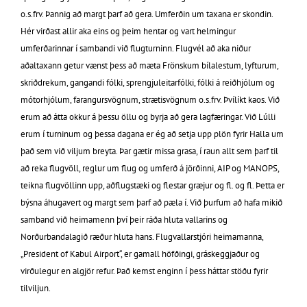
o.s.frv. Þannig að margt þarf að gera. Umferðin um taxana er skondin.
Hér virðast allir aka eins og þeim hentar og vart helmingur
umferðarinnar í sambandi við flugturninn. Flugvél að aka niður
aðaltaxann getur vænst þess að mæta Frönskum bílalestum, lyfturum,
skriðdrekum, gangandi fólki, sprengjuleitarfólki, fólki á reiðhjólum og
mótorhjólum, farangursvögnum, strætisvögnum o.s.frv. Þvílíkt kaos. Við
erum að átta okkur á þessu öllu og byrja að gera lagfæringar. Við Lúlli
erum í turninum og þessa dagana er ég að setja upp plön fyrir Halla um
það sem við viljum breyta. Þar gætir missa grasa, í raun allt sem þarf til
að reka flugvöll, reglur um flug og umferð á jörðinni, AIP og MANOPS,
teikna flugvöllinn upp, aðflugstæki og flestar græjur og fl. og fl. Þetta er
býsna áhugavert og margt sem þarf að pæla í. Við þurfum að hafa mikið
samband við heimamenn því þeir ráða hluta vallarins og
Norðurbandalagið ræður hluta hans. Flugvallarstjóri heimamanna,
„President of Kabul Airport“, er gamall höfðingi, gráskeggjaður og
virðulegur en algjör refur. Það kemst enginn í þess háttar stöðu fyrir
tilviljun.