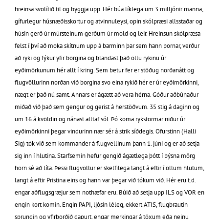
hreinsa svolítið til og byggja upp. Hér búa líklega um 3 milljónir manna,
gífurlegur húsnæðisskortur og atvinnuleysi, opin skólpræsi allsstaðar og
húsin gerð úr múrsteinum gerðum úr mold og leir. Hreinsun skólpræsa
felst í því að moka skítnum upp á barminn þar sem hann þornar, verður
að ryki og fýkur yfir borgina og blandast það öllu rykinu úr
eyðimörkunum hér allt í kring. Sem betur fer er stöðug norðanátt og
flugvöllurinn norðan við borgina svo eina rykið hér er úr eyðimörkinni,
nægt er það nú samt. Annars er ágætt að vera hérna. Góður aðbúnaður
miðað við það sem gengur og gerist á herstöðvum. 35 stig á daginn og
um 16 á kvöldin og nánast alltaf sól. Þó koma rykstormar niður úr
eyðimörkinni þegar vindurinn nær sér á strik síðdegis. Ofurstinn (Halli
Sig) tók við sem kommander á flugvellinum þann 1. júní og er að setja
sig inn í hlutina. Starfsemin hefur gengið ágætlega þótt í býsna mörg
horn sé að líta. Þessi flugvöllur er skelfilega langt á eftir í öllum hlutum,
langt á eftir Pristina eins og hann var þegar við tókum við. Hér eru t.d.
engar aðflugsgræjur sem nothæfar eru. Búið að setja upp ILS og VOR en
engin kort komin. Engin PAPI, ljósin léleg, ekkert ATIS, flugbrautin
sprungin og yfirborðið dapurt, engar merkingar á töxum eða neinu