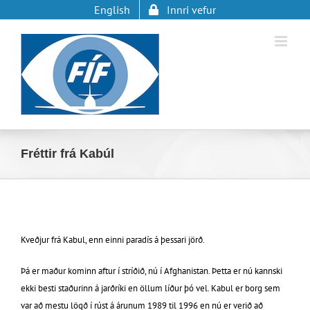
Skip
English
Innri vefur
to
content
Fréttir frá Kabúl
Kveðjur frá Kabul, enn einni paradís á þessari jörð.
Þá er maður kominn aftur í stríðið, nú í Afghanistan. Þetta er nú kannski
ekki besti staðurinn á jarðríki en öllum líður þó vel. Kabul er borg sem
var að mestu lögð í rúst á árunum 1989 til 1996 en nú er verið að