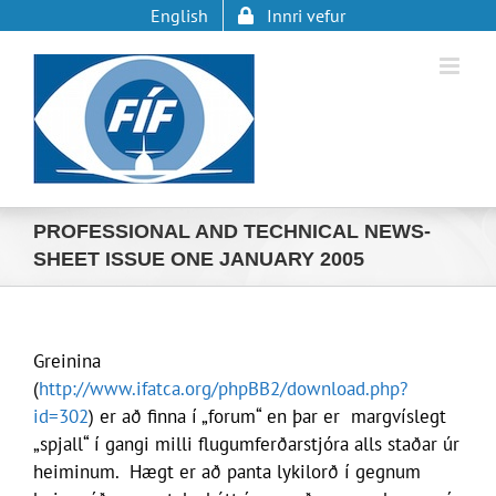
Skip
English
Innri vefur
to
content
PROFESSIONAL AND TECHNICAL NEWS-
SHEET ISSUE ONE JANUARY 2005
Greinina
(
http://www.ifatca.org/phpBB2/download.php?
id=302
) er að finna í „forum“ en þar er margvíslegt
„spjall“ í gangi milli flugumferðarstjóra alls staðar úr
heiminum. Hægt er að panta lykilorð í gegnum