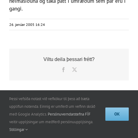
heimasíðuna og taka þátt í umræðum sem þar eru í
gangi.
26. janúar 2005 16:24
Viltu deila þessari frétt?
Facebook
X
Þessi vefsíða notast við vefkökur til þess að bæta
upplifun notenda. Einnig er umferð um vefinn skráð
OK
með Google Analytics.
Persónuverndarstefna FÍF
Félag íslenskra flugumferðarstjóra | Stórhöfða 31 | 110
veitir upplýsingar um meðferð persónuupplýsinga.
Reykjavík | GSM: 861-0050 |
iceatca@iceatca.is
Stillingar