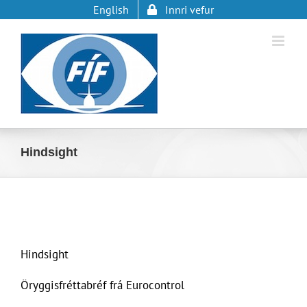
Skip
English
Innri vefur
to
content
Hindsight
Hindsight
Öryggisfréttabréf frá Eurocontrol