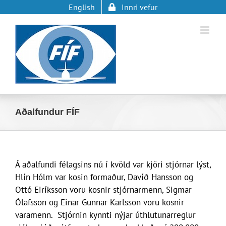
Skip
English
Innri vefur
to
content
Aðalfundur FÍF
Á aðalfundi félagsins nú í kvöld var kjöri stjórnar lýst,
Hlín Hólm var kosin formaður, Davíð Hansson og
Ottó Eiríksson voru kosnir stjórnarmenn, Sigmar
Ólafsson og Einar Gunnar Karlsson voru kosnir
varamenn. Stjórnin kynnti nýjar úthlutunarreglur