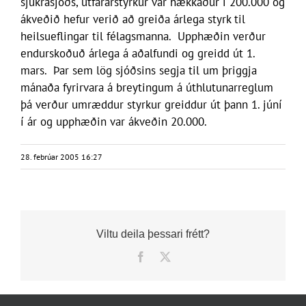
sjúkrasjóðs, útfararstyrkur var hækkaður í 200.000 og
ákveðið hefur verið að greiða árlega styrk til
heilsueflingar til félagsmanna. Upphæðin verður
endurskoðuð árlega á aðalfundi og greidd út 1.
mars. Þar sem lög sjóðsins segja til um þriggja
mánaða fyrirvara á breytingum á úthlutunarreglum
þá verður umræddur styrkur greiddur út þann 1. júní
í ár og upphæðin var ákveðin 20.000.
28. febrúar 2005 16:27
Viltu deila þessari frétt?
Facebook
X