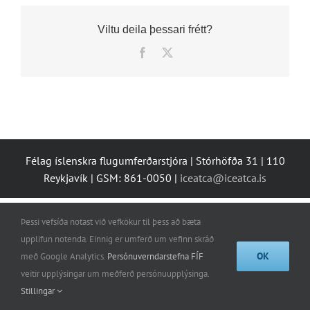
Viltu deila þessari frétt?
Facebook
X
Félag íslenskra flugumferðarstjóra | Stórhöfða 31 | 110
Reykjavík | GSM: 861-0050 |
iceatca@iceatca.is
Þessi vefsíða notast við vefkökur til þess að bæta
upplifun notenda. Einnig er umferð um vefinn skráð
OK
með Google Analytics.
Persónuverndarstefna FÍF
veitir upplýsingar um meðferð persónuupplýsinga.
Stillingar