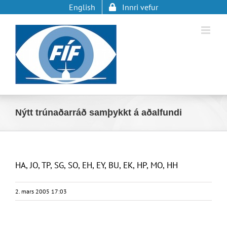
Skip
English
Innri vefur
to
content
Nýtt trúnaðarráð samþykkt á aðalfundi
HA, JO, TP, SG, SO, EH, EY, BU, EK, HP, MO, HH
2. mars 2005 17:03