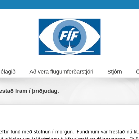
élagið
Að vera flugumferðarstjóri
Stjórn
Ö
estað fram í þriðjudag.
 eftir fund með stofnun í morgun. Fundinum var frestað nú kl