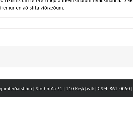
lboð ríkisins um leiðréttingu á lífeyrismálum félagsmanna. SN
i fremur en að slíta viðræðum.
ugumferðarstjóra | Stórhöfða 31 | 110 Reykjavík | GSM: 861-0050 