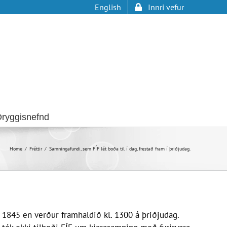
English
Innri vefur
ryggisnefnd
Home
Fréttir
Samningafundi, sem FÍF lét boða til í dag, frestað fram í þriðjudag.
. 1845 en verður framhaldið kl. 1300 á þriðjudag.