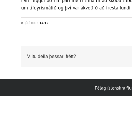
Fyrir liggur að FÍF þarf meiri tíma til að skoða ti
um lífeyrismálið og því var ákveðið að fresta fund
8. júlí 2005 14:17
Viltu deila þessari frétt?
Félag íslenskra fl