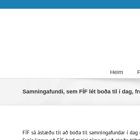
Skip
to
content
Heim
F
Samningafundi, sem FÍF lét boða til í dag, fr
FÍF sá ástæðu til að boða til samningafundar í dag