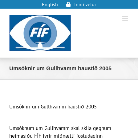
Skip
English
Innri vefur
to
content
Umsóknir um Gullhvamm haustið 2005
Umsóknir um Gullhvamm haustið 2005
Umsóknum um Gullhvamm skal skila gegnum
heimasíðu FÍF fyrir miðnætti föstudaginn