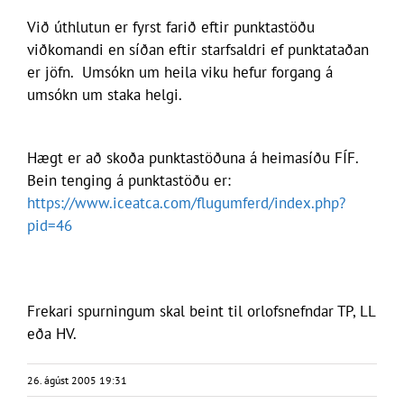
Við úthlutun er fyrst farið eftir punktastöðu
viðkomandi en síðan eftir starfsaldri ef punktataðan
er jöfn. Umsókn um heila viku hefur forgang á
umsókn um staka helgi.
Hægt er að skoða punktastöðuna á heimasíðu FÍF.
Bein tenging á punktastöðu er:
https://www.iceatca.com/flugumferd/index.php?
pid=46
Frekari spurningum skal beint til orlofsnefndar TP, LL
eða HV.
26. ágúst 2005 19:31