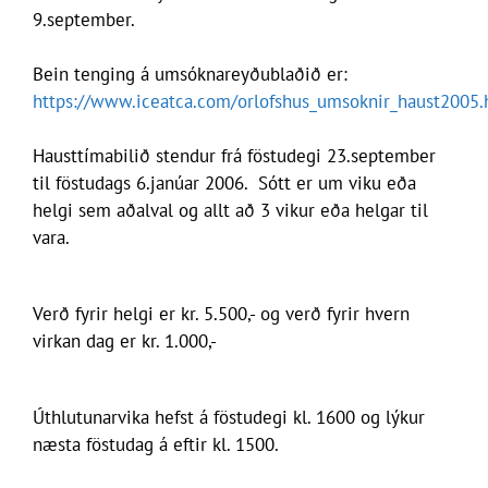
9.september.
Bein tenging á umsóknareyðublaðið er:
https://www.iceatca.com/orlofshus_umsoknir_haust2005.
Hausttímabilið stendur frá föstudegi 23.september
til föstudags 6.janúar 2006. Sótt er um viku eða
helgi sem aðalval og allt að 3 vikur eða helgar til
vara.
Verð fyrir helgi er kr. 5.500,- og verð fyrir hvern
virkan dag er kr. 1.000,-
Úthlutunarvika hefst á föstudegi kl. 1600 og lýkur
næsta föstudag á eftir kl. 1500.