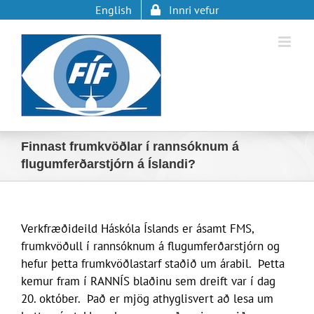
Skip
English
Innri vefur
to
content
Finnast frumkvöðlar í rannsóknum á
flugumferðarstjórn á Íslandi?
Verkfræðideild Háskóla Íslands er ásamt FMS,
frumkvöðull í rannsóknum á flugumferðarstjórn og
hefur þetta frumkvöðlastarf staðið um árabil. Þetta
kemur fram í RANNÍS blaðinu sem dreift var í dag
20. október. Það er mjög athyglisvert að lesa um