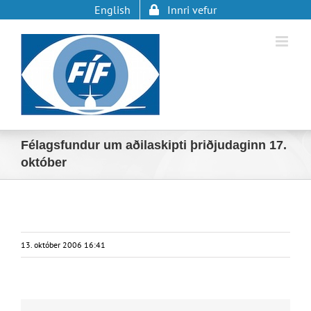
Skip
English
Innri vefur
to
content
Félagsfundur um aðilaskipti þriðjudaginn 17.
október
13. október 2006 16:41