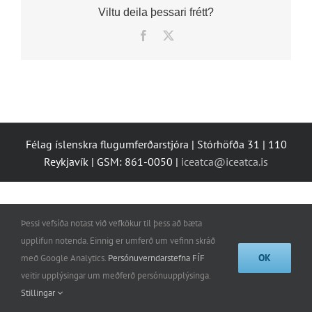
Viltu deila þessari frétt?
Facebook
X
Félag íslenskra flugumferðarstjóra | Stórhöfða 31 | 110
Reykjavík | GSM: 861-0050 |
iceatca@iceatca.is
Þessi vefsíða notast við vefkökur til þess að bæta
upplifun notenda. Einnig er umferð um vefinn skráð
OK
með Google Analytics.
Persónuverndarstefna FÍF
veitir upplýsingar um meðferð persónuupplýsinga.
Stillingar