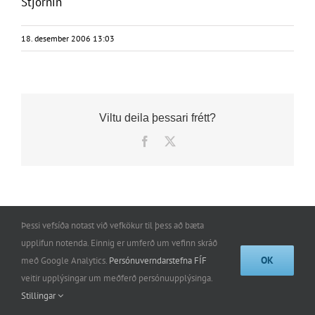
Stjórnin
18. desember 2006 13:03
Viltu deila þessari frétt?
Facebook
X
Þessi vefsíða notast við vefkökur til þess að bæta
upplifun notenda. Einnig er umferð um vefinn skráð
Félag íslenskra flugumferðarstjóra | Stórhöfða 31 | 110
OK
með Google Analytics.
Persónuverndarstefna FÍF
Reykjavík | GSM: 861-0050 |
iceatca@iceatca.is
veitir upplýsingar um meðferð persónuupplýsinga.
Stillingar