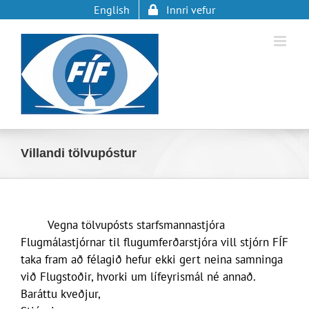
Skip
English
Innri vefur
to
content
Villandi tölvupóstur
Vegna tölvupósts starfsmannastjóra
Flugmálastjórnar til flugumferðarstjóra vill stjórn FÍF
taka fram að félagið hefur ekki gert neina samninga
við Flugstoðir, hvorki um lífeyrismál né annað.
Baráttu kveðjur,