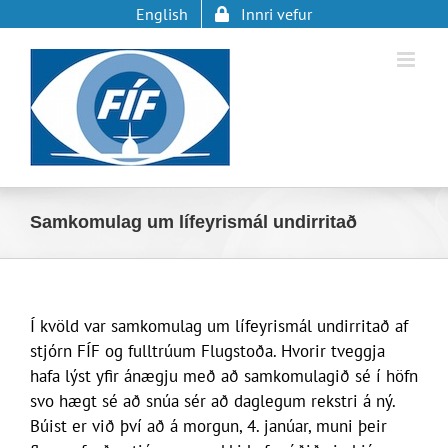
Skip
English
Innri vefur
to
content
Samkomulag um lífeyrismál undirritað
Í kvöld var samkomulag um lífeyrismál undirritað af
stjórn FÍF og fulltrúum Flugstoða. Hvorir tveggja
hafa lýst yfir ánægju með að samkomulagið sé í höfn
svo hægt sé að snúa sér að daglegum rekstri á ný.
Búist er við því að á morgun, 4. janúar, muni þeir