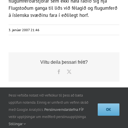
flugumferðarstjórar sem ekki hafa ráðið sig hjá
Flugstoðum ganga til liðs við félagið og flugumferð
á íslenska svæðinu fara í eðlilegt horf.
3. janúar 2007 21:46
Viltu deila þessari frétt?
Facebook
X
Þessi vefsíða notast við vefkökur til þess að bæta
upplifun notenda. Einnig er umferð um vefinn skráð
OK
með Google Analytics.
Persónuverndarstefna FÍF
Félag íslenskra flugumferðarstjóra | Stórhöfða 31 | 110
veitir upplýsingar um meðferð persónuupplýsinga.
Reykjavík | GSM: 861-0050 |
iceatca@iceatca.is
Stillingar