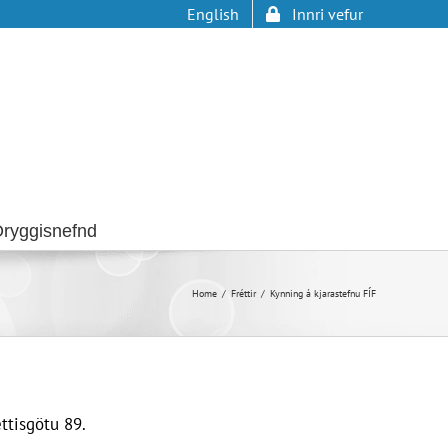
English
Innri vefur
ryggisnefnd
Home
Fréttir
Kynning á kjarastefnu FÍF
ttisgötu 89.