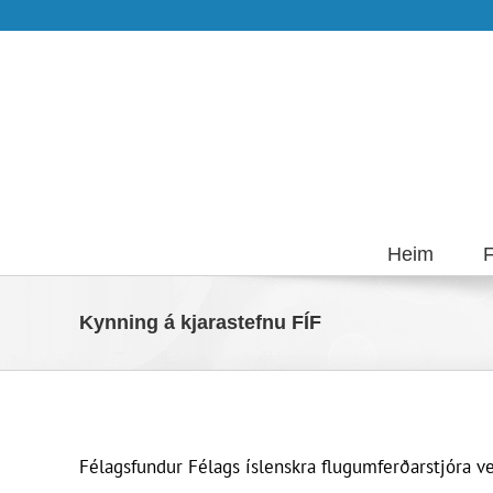
Skip
to
content
Heim
F
Kynning á kjarastefnu FÍF
Félagsfundur Félags íslenskra flugumferðarstjóra ve