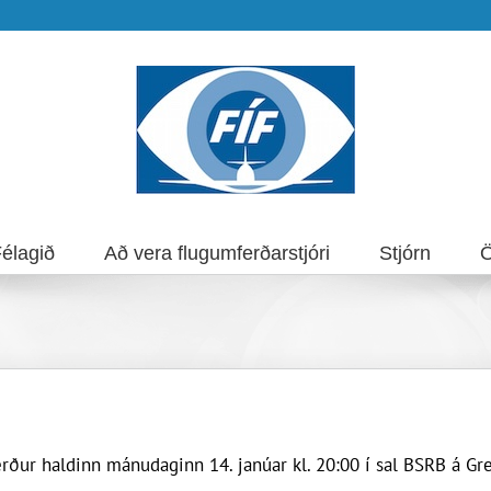
élagið
Að vera flugumferðarstjóri
Stjórn
Ö
rður haldinn mánudaginn 14. janúar kl. 20:00 í sal BSRB á Gre