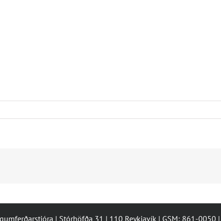
ugumferðarstjóra | Stórhöfða 31 | 110 Reykjavík | GSM: 861-0050 