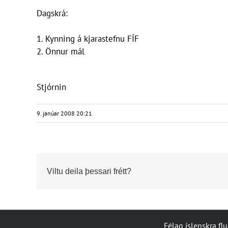
Dagskrá:
1. Kynning á kjarastefnu FÍF
2. Önnur mál
Stjórnin
9. janúar 2008 20:21
Viltu deila þessari frétt?
Félag íslenskra fl