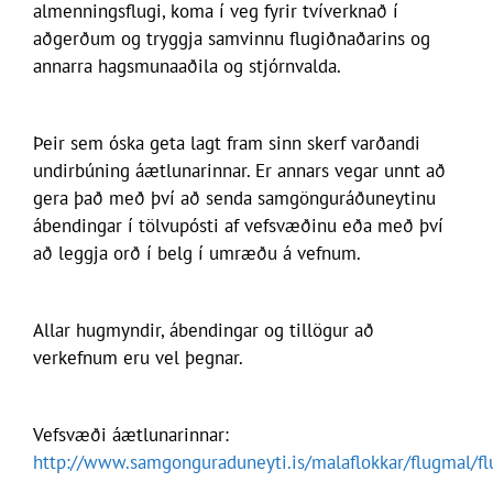
almenningsflugi, koma í veg fyrir tvíverknað í
aðgerðum og tryggja samvinnu flugiðnaðarins og
annarra hagsmunaaðila og stjórnvalda.
Þeir sem óska geta lagt fram sinn skerf varðandi
undirbúning áætlunarinnar. Er annars vegar unnt að
gera það með því að senda samgönguráðuneytinu
ábendingar í tölvupósti af vefsvæðinu eða með því
að leggja orð í belg í umræðu á vefnum.
Allar hugmyndir, ábendingar og tillögur að
verkefnum eru vel þegnar.
Vefsvæði áætlunarinnar:
http://www.samgonguraduneyti.is/malaflokkar/flugmal/fl