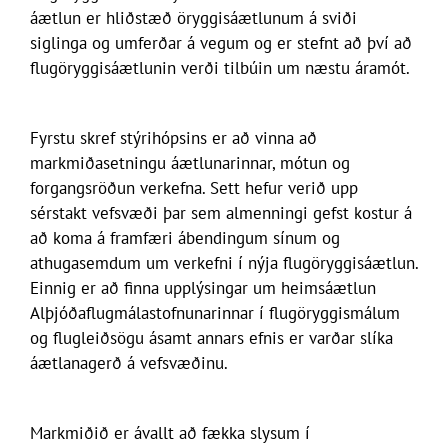
áætlun er hliðstæð öryggisáætlunum á sviði
siglinga og umferðar á vegum og er stefnt að því að
flugöryggisáætlunin verði tilbúin um næstu áramót.
Fyrstu skref stýrihópsins er að vinna að
markmiðasetningu áætlunarinnar, mótun og
forgangsröðun verkefna. Sett hefur verið upp
sérstakt vefsvæði þar sem almenningi gefst kostur á
að koma á framfæri ábendingum sínum og
athugasemdum um verkefni í nýja flugöryggisáætlun.
Einnig er að finna upplýsingar um heimsáætlun
Alþjóðaflugmálastofnunarinnar í flugöryggismálum
og flugleiðsögu ásamt annars efnis er varðar slíka
áætlanagerð á vefsvæðinu.
Markmiðið er ávallt að fækka slysum í