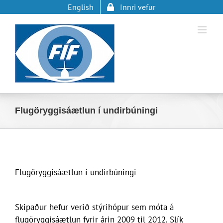
Skip
English
Innri vefur
to
content
Flugöryggisáætlun í undirbúningi
Flugöryggisáætlun í undirbúningi
Skipaður hefur verið stýrihópur sem móta á
flugöryggisáætlun fyrir árin 2009 til 2012. Slík