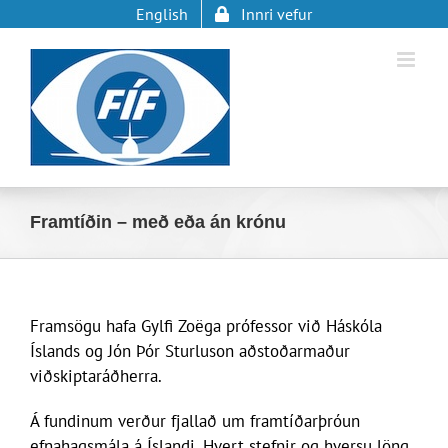
Skip
English
Innri vefur
to
content
Framtíðin – með eða án krónu
Framsögu hafa Gylfi Zoëga prófessor við Háskóla
Íslands og Jón Þór Sturluson aðstoðarmaður
viðskiptaráðherra.
Á fundinum verður fjallað um framtíðarþróun
efnahagsmála á Íslandi. Hvert stefnir og hversu löng