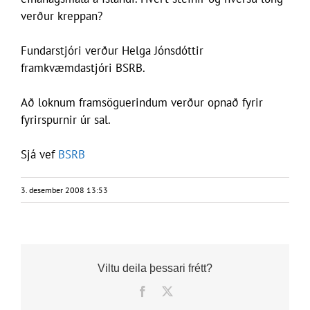
verður kreppan?
Fundarstjóri verður Helga Jónsdóttir
framkvæmdastjóri BSRB.
Að loknum framsöguerindum verður opnað fyrir
fyrirspurnir úr sal.
Sjá vef
BSRB
3. desember 2008 13:53
Viltu deila þessari frétt?
Facebook
X