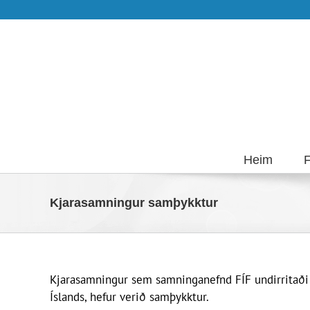
Skip
to
content
Heim
F
Kjarasamningur samþykktur
Kjarasamningur sem samninganefnd FÍF undirritaði 23
Íslands, hefur verið samþykktur.