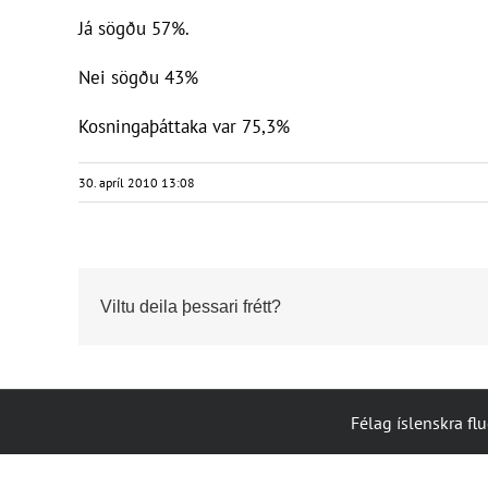
Já sögðu 57%.
Nei sögðu 43%
Kosningaþáttaka var 75,3%
30. apríl 2010 13:08
Viltu deila þessari frétt?
Félag íslenskra fl