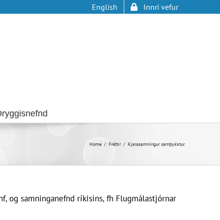
English
Innri vefur
ryggisnefnd
Home
Fréttir
Kjarasamningur samþykktur
hf, og samninganefnd ríkisins, fh Flugmálastjórnar