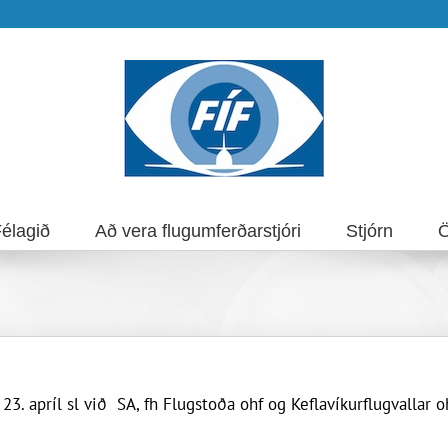
élagið
Að vera flugumferðarstjóri
Stjórn
Ö
. apríl sl við SA, fh Flugstoða ohf og Keflavíkurflugvallar o