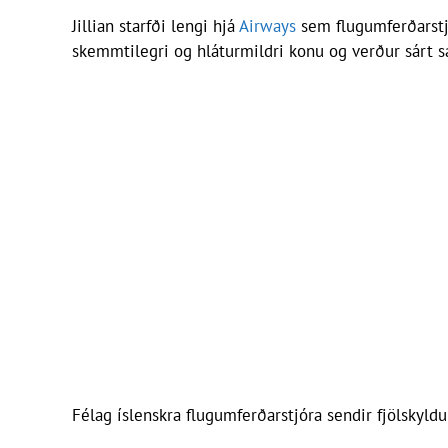
Jillian starfði lengi hjá
Airways
sem flugumferðarstj
skemmtilegri og hláturmildri konu og verður sárt sa
Félag íslenskra flugumferðarstjóra sendir fjölskyl