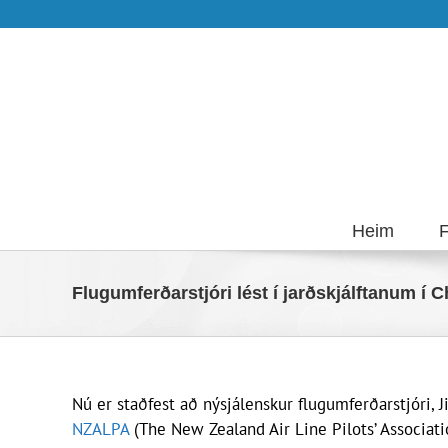
Skip
to
content
Heim
F
Flugumferðarstjóri lést í jarðskjálftanum í 
Nú er staðfest að nýsjálenskur flugumferðarstjóri, J
NZALPA
(The New Zealand Air Line Pilots’ Associati