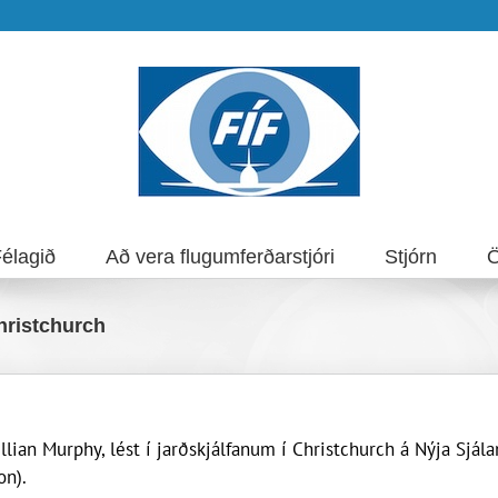
élagið
Að vera flugumferðarstjóri
Stjórn
Ö
Christchurch
illian Murphy, lést í jarðskjálfanum í Christchurch á Nýja Sjál
on).