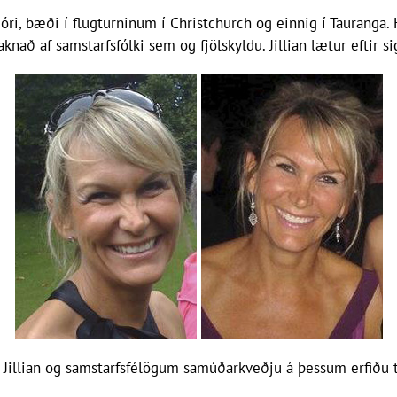
óri, bæði í flugturninum í Christchurch og einnig í Tauranga.
knað af samstarfsfólki sem og fjölskyldu. Jillian lætur eftir 
du Jillian og samstarfsfélögum samúðarkveðju á þessum erfiðu