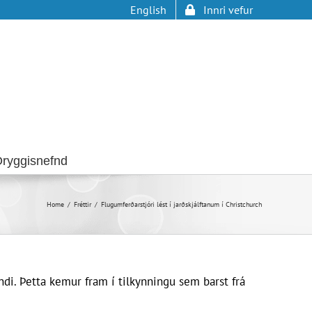
English
Innri vefur
ryggisnefnd
Home
Fréttir
Flugumferðarstjóri lést í jarðskjálftanum í Christchurch
andi. Þetta kemur fram í tilkynningu sem barst frá