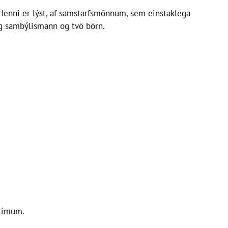
 Henni er lýst, af samstarfsmönnum, sem einstaklega
sig sambýlismann og tvö börn.
 tímum.