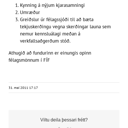
Kynning á nýjum kjarasamningi
Umræður
Greiðslur úr félagssjóði til að bæta
tekjuskerðingu vegna skerðingar launa sem
nemur kennsluálagi meðan á
verkfallsaðgerðum stóð.
Athugið að fundurinn er einungis opinn
félagsmönnum í FÍF
31. maí 2011 17:17
Viltu deila þessari frétt?