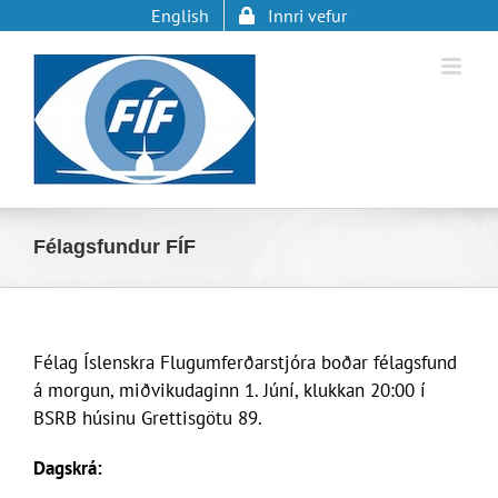
Skip
English
Innri vefur
to
content
Félagsfundur FÍF
Félag Íslenskra Flugumferðarstjóra boðar félagsfund
á morgun, miðvikudaginn 1. Júní, klukkan 20:00 í
BSRB húsinu Grettisgötu 89.
Dagskrá: