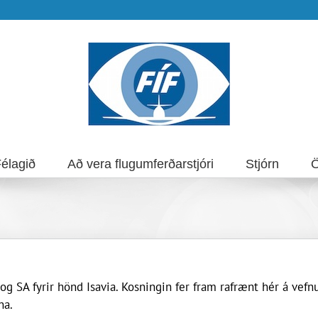
élagið
Að vera flugumferðarstjóri
Stjórn
Ö
g SA fyrir hönd Isavia. Kosningin fer fram rafrænt hér á ve
na.