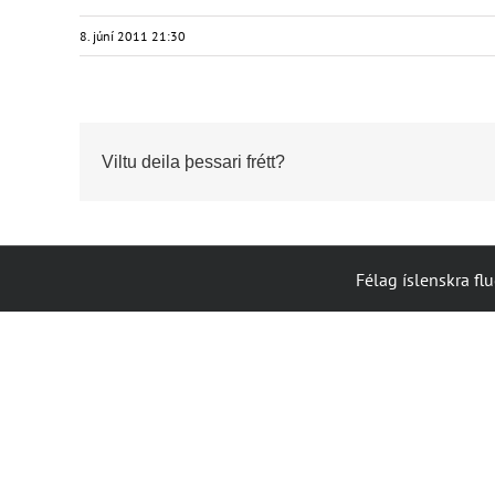
8. júní 2011 21:30
Viltu deila þessari frétt?
Félag íslenskra fl