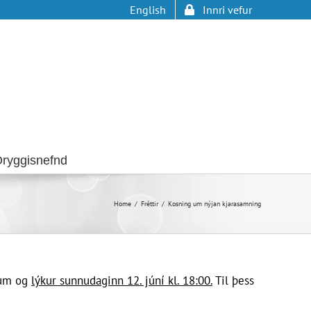
English
Innri vefur
ryggisnefnd
Home
Fréttir
Kosning um nýjan kjarasamning
fnum og
lýkur sunnudaginn 12. júní kl. 18:00.
Til þess