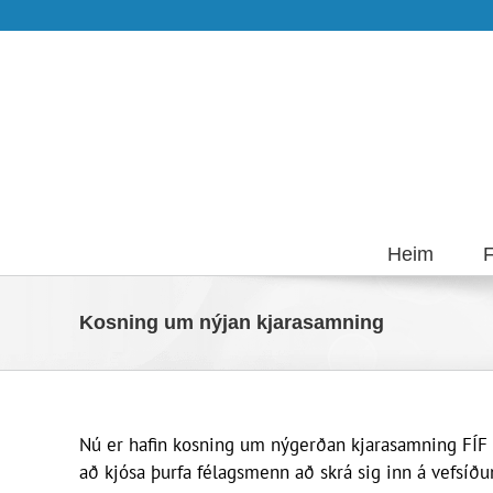
Skip
to
content
Heim
F
Kosning um nýjan kjarasamning
Nú er hafin kosning um nýgerðan kjarasamning FÍF o
að kjósa þurfa félagsmenn að skrá sig inn á vefsíðu