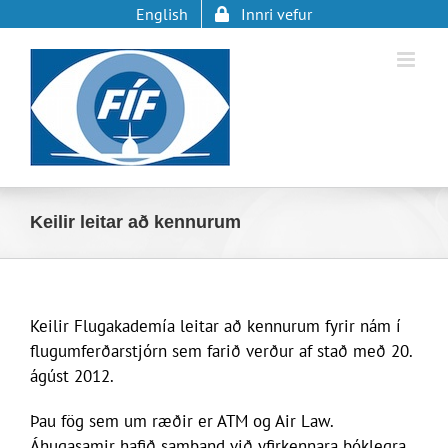
Skip
English
Innri vefur
to
content
Keilir leitar að kennurum
Keilir Flugakademía leitar að kennurum fyrir nám í
flugumferðarstjórn sem farið verður af stað með 20.
ágúst 2012.
Þau fög sem um ræðir er ATM og Air Law.
Áhugasamir hafið samband við yfirkennara bóklegra