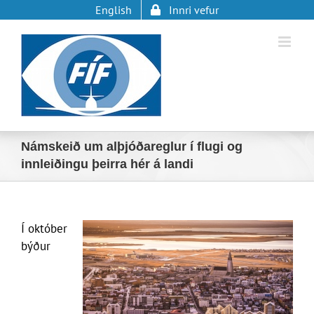
Skip
English
Innri vefur
to
content
Námskeið um alþjóðareglur í flugi og
innleiðingu þeirra hér á landi
Í október
býður