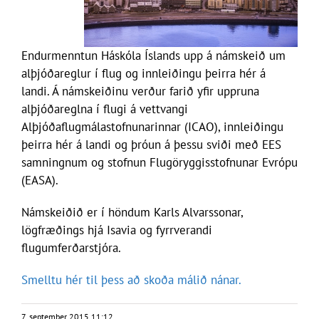
Endurmenntun Háskóla Íslands upp á námskeið um
alþjóðareglur í flug og innleiðingu þeirra hér á
landi. Á námskeiðinu verður farið yfir uppruna
alþjóðareglna í flugi á vettvangi
Alþjóðaflugmálastofnunarinnar (ICAO), innleiðingu
þeirra hér á landi og þróun á þessu sviði með EES
samningnum og stofnun Flugöryggisstofnunar Evrópu
(EASA).
Námskeiðið er í höndum Karls Alvarssonar,
lögfræðings hjá Isavia og fyrrverandi
flugumferðarstjóra.
Smelltu hér til þess að skoða málið nánar.
7. september 2015 11:12