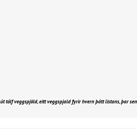
lf veggspjöld, eitt veggspjald fyrir hvern þátt listans, þar sem