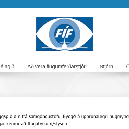
élagið
Að vera flugumferðarstjóri
Stjórn
Ö
eggspjöldin frá samgöngustofu. Byggð á upprunalegri hugmyn
gar kemur að flugatvikum/slysum.