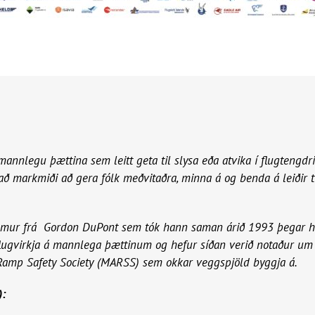
s
 mannlegu þættina sem leitt geta til slysa eða atvika í flugtengdr
ð markmiði að gera fólk meðvitaðra, minna á og benda á leiðir ti
mur frá Gordon DuPont sem tók hann saman árið 1993 þegar han
flugvirkja á mannlega þættinum og hefur síðan verið notaður um al
Ramp Safety Society (MARSS) sem okkar veggspjöld byggja á.
):