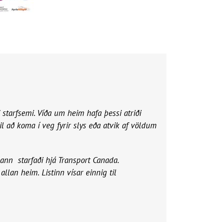
i starfsemi. Víða um heim hafa þessi atriði
l að koma í veg fyrir slys eða atvik af völdum
n starfaði hjá Transport Canada.
lan heim. Listinn vísar einnig til