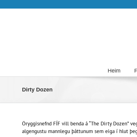
Skip
to
content
Heim
F
Dirty Dozen
Öryggisnefnd FÍF vill benda á “The Dirty Dozen” v
algengustu mannlegu þáttunum sem eiga í hlut þe