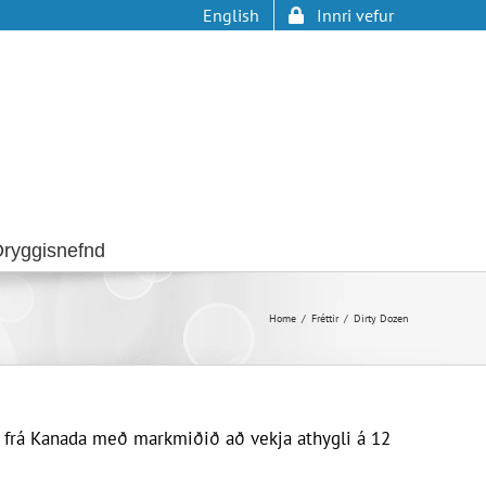
English
Innri vefur
ryggisnefnd
Home
Fréttir
Dirty Dozen
d frá Kanada með markmiðið að vekja athygli á 12