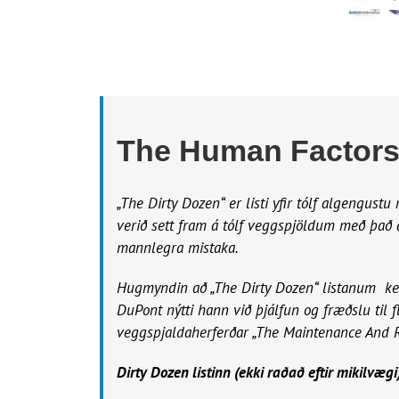
The Human Factor
„The Dirty Dozen“ er listi yfir tólf algengustu
verið sett fram á tólf veggspjöldum með það a
mannlegra mistaka.
Hugmyndin að „The Dirty Dozen“ listanum ke
DuPont nýtti hann við þjálfun og fræðslu til 
veggspjaldaherferðar „The Maintenance And 
Dirty Dozen listinn (ekki raðað eftir mikilvægi